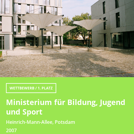
WETTBEWERB / 1. PLATZ
Ministerium für Bildung, Jugend
und Sport
Heinrich-Mann-Allee, Potsdam
2007