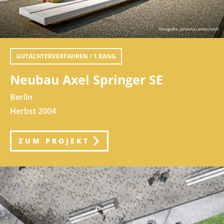
Fotografie: Johanna Landscheidt
GUTACHTERVERFAHREN / 1.RANG
Neubau Axel Springer SE
Berlin
Herbst 2004
ZUM PROJEKT